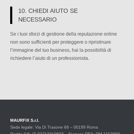
10. CHIEDI AIUTO SE
NECESSARIO
Se i tuoi sforzi di gestione della reputazione online
non sono sufficienti per proteggere o ripristinare
l’immagine del tuo business, hai la possibilità di
richiedere l’aiuto di un professionista.
MAURFIX S.r.l.
Sede legale: Via Di Trasone 68 – 00199 Roma
Partita IVA: IT 02713310833 – Numero REA: RM 1153983