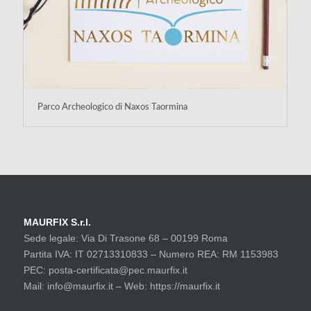
Parco Archeologico di Naxos Taormina
MAURFIX S.r.l.
Sede legale: Via Di Trasone 68 – 00199 Roma
Partita IVA: IT 02713310833 – Numero REA: RM 1153983
PEC: posta-certificata@pec.maurfix.it
Mail: info@maurfix.it – Web: https://maurfix.it