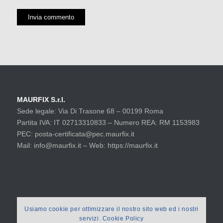
MAURFIX S.r.l.
Sede legale: Via Di Trasone 68 – 00199 Roma
Partita IVA: IT 02713310833 – Numero REA: RM 1153983
PEC: posta-certificata@pec.maurfix.it
Mail: info@maurfix.it – Web: https://maurfix.it
Usiamo cookie per ottimizzare il nostro sito web ed i nostri
servizi. Cookie Policy