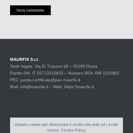
MAURFIX S.r.l.
Sede legale: Via Di Trasone 68 – 00199 Roma
Partita IVA: IT 02713310833 – Numero REA: RM 1153983
PEC: posta-certificata@pec.maurfix.it
Mail: info@maurfix.it – Web: https://maurfix.it
Usiamo cookie per ottimizzare il nostro sito web ed i nostri
servizi. Cookie Policy