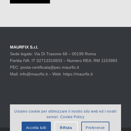
MAURFIX S.r.l.
Sede legale: Via Di Trasone 68 – 00199 Roma
Partita IVA: IT 02713310833 – Numero REA: RM 1153983
PEC: posta-certificata@pec.maurfix.it
Mail: info@maurfix.it – Web: https://maurfix.it
Usiamo cookie per ottimizzare il nostro sito web ed i nostri
servizi. Cookie Policy
Accetta tutti
Rifiuta
Preferenze