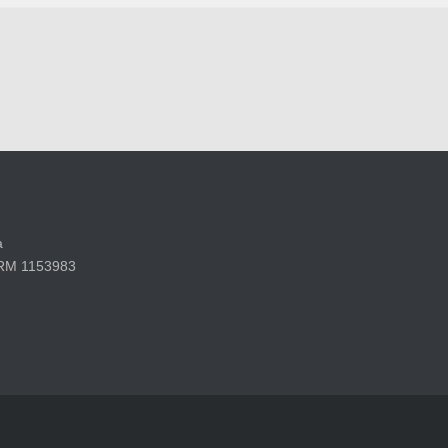
a
 RM 1153983