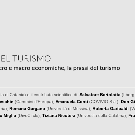
DEL TURISMO
icro e macro economiche, la prassi del turismo
a di Catania) e il contributo scientifico di:
Salvatore Bartolotta
(I borgh
eschin
(Cammini d’Europa),
Emanuela Conti
(COVIVIO S.a.),
Don Gi
ria),
Romana Gargano
(Università di Messina),
Roberta Garibaldi
(Wo
o Miglio
(DiveCircle),
Tiziana Nicotera
(Università della Calabria),
Fr