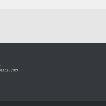
a
 RM 1153983