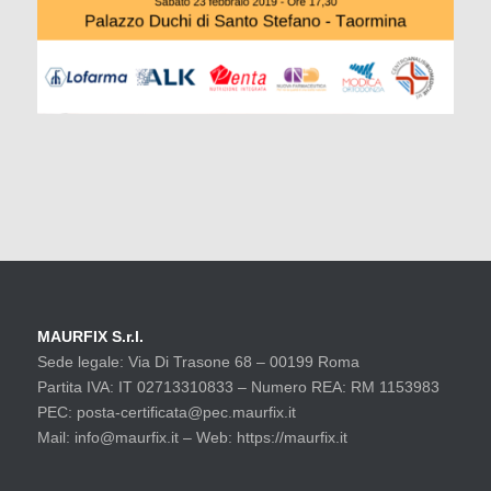
MAURFIX S.r.l.
Sede legale: Via Di Trasone 68 – 00199 Roma
Partita IVA: IT 02713310833 – Numero REA: RM 1153983
PEC: posta-certificata@pec.maurfix.it
Mail: info@maurfix.it – Web: https://maurfix.it