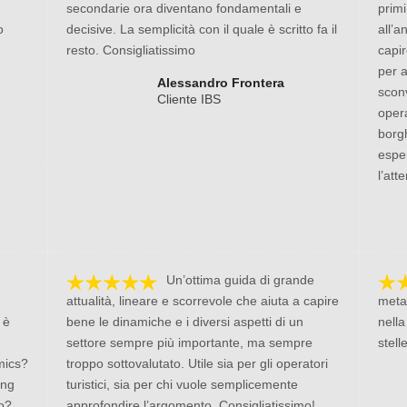
secondarie ora diventano fondamentali e
primi
o
decisive. La semplicità con il quale è scritto fa il
all’
resto. Consigliatissimo
capir
per 
Alessandro Frontera
scon
Cliente IBS
opera
borgh
espe
l’att
Un’ottima guida di grande
attualità, lineare e scorrevole che aiuta a capire
meta
 è
bene le dinamiche e i diversi aspetti di un
nella
settore sempre più importante, ma sempre
stelle
emics?
troppo sottovalutato. Utile sia per gli operatori
ing
turistici, sia per chi vuole semplicemente
do?
approfondire l’argomento. Consigliatissimo!