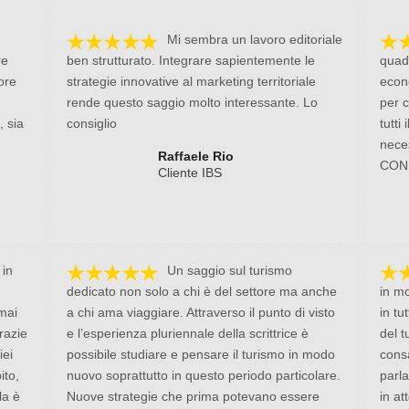
Mi sembra un lavoro editoriale
re
ben strutturato. Integrare sapientemente le
quad
ore
strategie innovative al marketing territoriale
econo
rende questo saggio molto interessante. Lo
per c
, sia
consiglio
tutti
neces
Raffaele Rio
CON
Cliente IBS
 in
Un saggio sul turismo
dedicato non solo a chi è del settore ma anche
in m
 mai
a chi ama viaggiare. Attraverso il punto di visto
in tu
razie
e l’esperienza pluriennale della scrittrice è
del t
iei
possibile studiare e pensare il turismo in modo
cons
ito,
nuovo soprattutto in questo periodo particolare.
parl
la è
Nuove strategie che prima potevano essere
in at