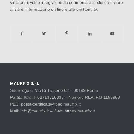
vincitori, il video integrale della cerimonia e le clip da inviare
ai siti di informazione on line e alle emittenti tv.
MAURFIX S.r.l.
Sede legale: Via Di Trasone 68 – 00199 Roma
Partita IVA: IT 02713310833 – Numero REA: RM 1153983
PEC: posta-certificata@pec.maurfix.it
Mail: info@maurfix.it – Web: https://maurfix.it