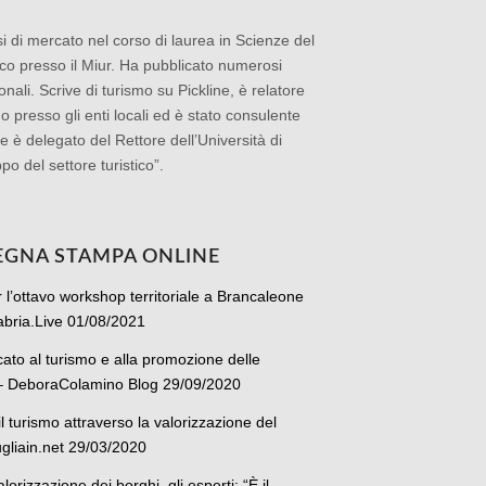
si di mercato nel corso di laurea in Scienze del
ico presso il Miur. Ha pubblicato numerosi
zionali. Scrive di turismo su Pickline, è relatore
o presso gli enti locali ed è stato consulente
e è delegato del Rettore dell’Università di
po del settore turistico”.
EGNA STAMPA ONLINE
l’ottavo workshop territoriale a Brancaleone
labria.Live 01/08/2021
cato al turismo e alla promozione delle
 – DeboraColamino Blog 29/09/2020
 turismo attraverso la valorizzazione del
Pugliain.net 29/03/2020
orizzazione dei borghi, gli esperti: “È il